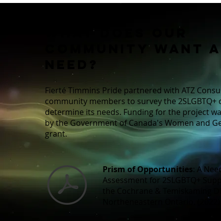
What does our
community want 
need?
Fierté Timmins Pride partnered with ATZ Consu
community members to survey the 2SLGBTQ+ 
determine its needs. Funding for the project w
by the Government of Canada's Women and Ge
grant.
Prism of Opportunities
: A Nee
Assessment for 2SLGBTQ+ Supp
the Cochrane & Temiskaming Dis
Northeneastern Ontario. (2022)