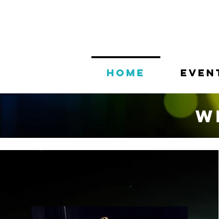
Home
Even
W