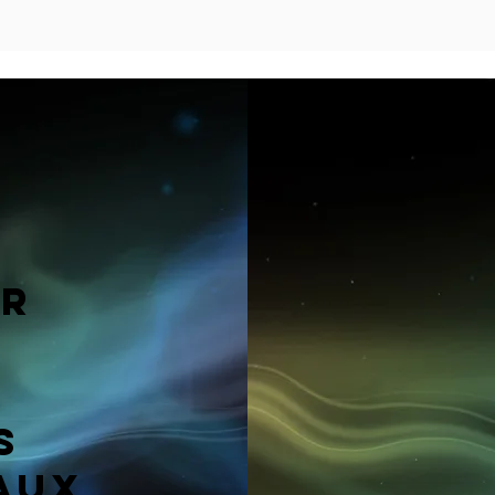
ur
s
aux