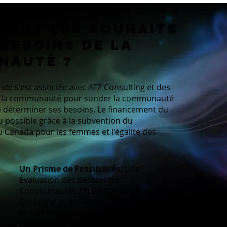
sont les souhaits
 besoins de la
nauté ?
ide s'est associée avec ATZ Consulting et des
 la communauté pour sonder la communauté
 déterminer ses besoins. Le financement du
u possible grâce à la subvention du
Canada pour les femmes et l'égalité des
Un Prisme de Possibilités
: Une
Évaluation des Besoins des
Communautés 2SLGBTQ+ des Districts de
Cochrane et de Timiskaming, dans le
Nord-Est de L'Ontario. (2022)