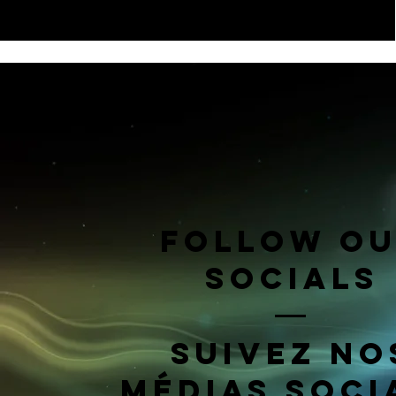
Follow o
Socials
Suivez no
médias soci