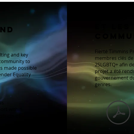
Quels 
et les
and
commu
Fierté Timmins Pr
lting and key
membres clés de
community to
2SLGBTQ+ afin de
as made possible
projet a été rend
nder Equality
gouvernement du 
genres.
ds
ort within
tricts of